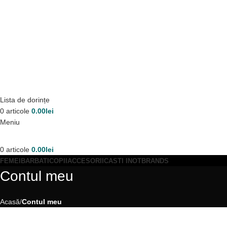
Lista de dorințe
0
articole
0.00
lei
Meniu
0
articole
0.00
lei
FEMEI
BARBATI
COPII
ACCESORII
CASTI INOT
BRANDS
Contul meu
Acasă
Contul meu