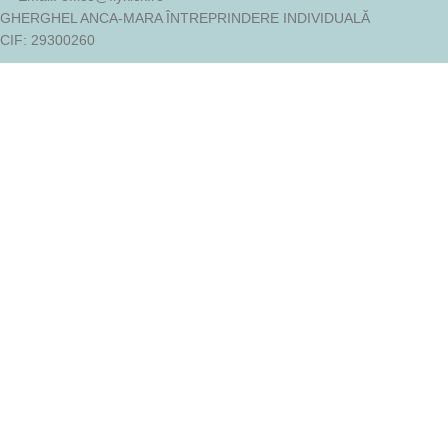
GHERGHEL ANCA-MARA ÎNTREPRINDERE INDIVIDUALĂ
CIF: 29300260
LINKURI UTILE
Politica de confidentialitate
Termeni si Conditii
Politica de utilizare Cookies
Cum cumpar
ANPC
Despre flykick