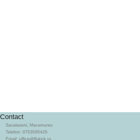
Contact
Sacalaseni, Maramures
Telefon: 0753595425
Email: office@flykick.ro