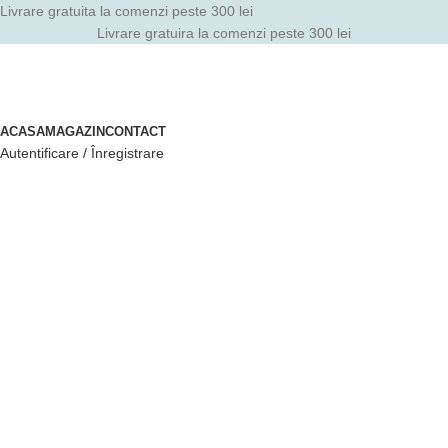
Livrare gratuita la comenzi peste 300 lei
Livrare gratuira la comenzi peste 300 lei
ACASA
MAGAZIN
CONTACT
Autentificare / Înregistrare