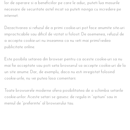
lor de operare si a beneficiilor pe care le aduc, puteti lua masurile
necesare de securitate astel incat sa puteti naviga cu incredere pe
internet.
Dezactivarea si refuzul de a primi cookie-uri pot face anumite site-uri
impracticabile sau dificil de vizitat si folosit. De asemenea, refuzul de
a accepta cookie-uri nu inseamna ca nu veti mai primi/vedea
publicitate online.
Este posibila setarea din browser pentru ca aceste cookie-uri sa nu
mai fie acceptate sau poti seta browserul sa accepte cookie-uri de la
un site anume. Dar, de exemplu, daca nu esti inregistat folosind
cookie-urile, nu vei putea lasa comentarii.
Toate browserele moderne ofera posibilitatea de a schimba setarile
cookie-urilor. Aceste setari se gasesc de regula in “optiuni” sau in
meniul de “preferinte” al browserului tau.