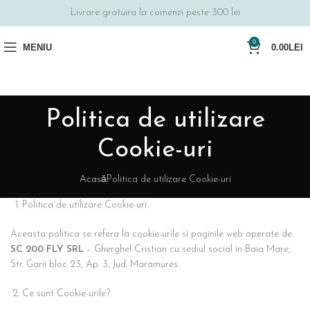
Livrare gratuira la comenzi peste 300 lei
0
MENIU
0.00
LEI
Politica de utilizare
Cookie-uri
Acasă
Politica de utilizare Cookie-uri
Politica de utilizare Cookie-uri
Aceasta politica se refera la cookie-urile si paginile web operate de
SC 200 FLY SRL
– Gherghel Cristian cu sediul social in Baia Mare,
Str. Garii bloc 23, Ap. 3, Jud. Maramures.
Ce sunt Cookie-urile?