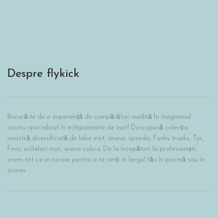
Despre flykick
Bucură-te de o experiență de cumpărături inedită la magazinul
nostru specializat în echipamente de înot! Descoperă colecția
noastră diversificată de labe inot, arena, speedo, Funky trunks, Tyr,
Finis, ochelari inot, arena cobra. De la începători la profesioniști,
avem tot ce ai nevoie pentru a te simți în largul tău în piscină sau în
ocean.