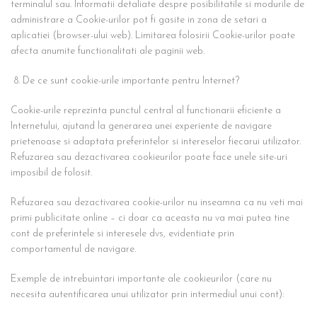
terminalul sau. Informatii detaliate despre posibilitatile si modurile de
administrare a Cookie-urilor pot fi gasite in zona de setari a
aplicatiei (browser-ului web). Limitarea folosirii Cookie-urilor poate
afecta anumite functionalitati ale paginii web.
De ce sunt cookie-urile importante pentru Internet?
Cookie-urile reprezinta punctul central al functionarii eficiente a
Internetului, ajutand la generarea unei experiente de navigare
prietenoase si adaptata preferintelor si intereselor fiecarui utilizator.
Refuzarea sau dezactivarea cookieurilor poate face unele site-uri
imposibil de folosit.
Refuzarea sau dezactivarea cookie-urilor nu inseamna ca nu veti mai
primi publicitate online – ci doar ca aceasta nu va mai putea tine
cont de preferintele si interesele dvs, evidentiate prin
comportamentul de navigare.
Exemple de intrebuintari importante ale cookieurilor (care nu
necesita autentificarea unui utilizator prin intermediul unui cont):