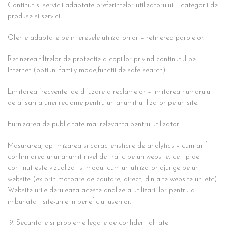
Continut si servicii adaptate preferintelor utilizatorului – categorii de
produse si servicii.
Oferte adaptate pe interesele utilizatorilor – retinerea parolelor.
Retinerea filtrelor de protectie a copiilor privind continutul pe
Internet (optiuni family mode,functii de safe search).
Limitarea frecventei de difuzare a reclamelor – limitarea numarului
de afisari a unei reclame pentru un anumit utilizator pe un site.
Furnizarea de publicitate mai relevanta pentru utilizator.
Masurarea, optimizarea si caracteristicile de analytics – cum ar fi
confirmarea unui anumit nivel de trafic pe un website, ce tip de
continut este vizualizat si modul cum un utilizator ajunge pe un
website (ex prin motoare de cautare, direct, din alte website-uri etc).
Website-urile deruleaza aceste analize a utilizarii lor pentru a
imbunatati site-urile in beneficiul userilor.
Securitate si probleme legate de confidentialitate