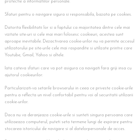
protectie a informatiilor personale.
Sfaturi pentru o navigare sigura si responsabila, bazata pe cookies.
Datorita flexibilitatii lor si a faptului ca majoritatea dintre cele mai
vizitate site-uri si cele mai mari folosesc cookieuri, acestea sunt
aproape inevitabile. Dezactivarea cookie-urilor nu va permite accesul
utilizatorului pe site-urile cele mai raspandite si utilizate printre care
Youtube, Gmail, Yahoo si altele.
Iata cateva sfaturi care va pot asigura ca navigati fara griji insa cu
ajutorul cookieurilor:
Particularizati-va setarile browserului in ceea ce priveste cookie-urile
pentru a reflecta un nivel confortabil pentru voi al securitatii utilizarii
cookie-urilor.
Daca nu va deranjeaza cookie-urile si sunteti singura persoana care
utilizaeaza computerul, puteti seta termene lungi de expirare pentru
stocarea istoricului de navigare si al datelorpersonale de acces.