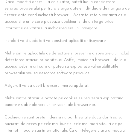
Daca impartiti accesul la calculator, puteti lua in considerare
setarea browserului pentru a sterge datele individuale de navigare de
fiecare data cand inchideti browserul. Aceasta este o varianta de a
accesa site-urile care plaseaza cookieuri si de a sterge orice
informatie de vizitare la inchiderea sesiunii navigare.
Instalati-va si updatati-va constant aplicatii antispyware.
Multe dintre aplicatiile de detectare si prevenire a spyware-ului includ
detectarea atacurilor pe site-uri. Astfel, impiedica browserul de la a
accesa website-uri care ar putea sa exploateze vulnerabilitatile
browserului sau sa descarce software periculos.
Asigurati-va ca aveti browserul mereu updatat.
Multe dintre atacurile bazate pe cookies se realizeaza exploatand
punctele slabe ale versiunilor vechi ale browserelor.
Cookie-urile sunt pretutindeni si nu pot fi evitate daca doriti sa va
bucurati de acces pe cele mai bune si cele mai mari site-uri de pe
Internet – locale sau internationale. Cu o intelegere clara a modului