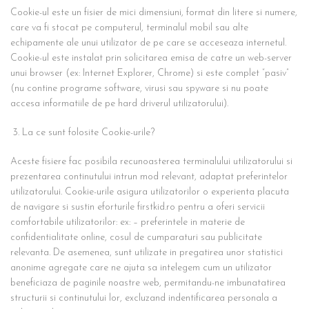
Cookie-ul este un fisier de mici dimensiuni, format din litere si numere,
care va fi stocat pe computerul, terminalul mobil sau alte
echipamente ale unui utilizator de pe care se acceseaza internetul.
Cookie-ul este instalat prin solicitarea emisa de catre un web-server
unui browser (ex: Internet Explorer, Chrome) si este complet “pasiv”
(nu contine programe software, virusi sau spyware si nu poate
accesa informatiile de pe hard driverul utilizatorului).
La ce sunt folosite Cookie-urile?
Aceste fisiere fac posibila recunoasterea terminalului utilizatorului si
prezentarea continutului intrun mod relevant, adaptat preferintelor
utilizatorului. Cookie-urile asigura utilizatorilor o experienta placuta
de navigare si sustin eforturile firstkid.ro pentru a oferi servicii
comfortabile utilizatorilor: ex: – preferintele in materie de
confidentialitate online, cosul de cumparaturi sau publicitate
relevanta. De asemenea, sunt utilizate in pregatirea unor statistici
anonime agregate care ne ajuta sa intelegem cum un utilizator
beneficiaza de paginile noastre web, permitandu-ne imbunatatirea
structurii si continutului lor, excluzand indentificarea personala a