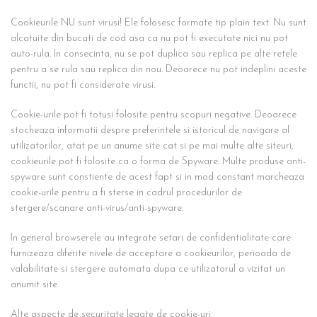
Cookieurile NU sunt virusi! Ele folosesc formate tip plain text. Nu sunt
alcatuite din bucati de cod asa ca nu pot fi executate nici nu pot
auto-rula. In consecinta, nu se pot duplica sau replica pe alte retele
pentru a se rula sau replica din nou. Deoarece nu pot indeplini aceste
functii, nu pot fi considerate virusi.
Cookie-urile pot fi totusi folosite pentru scopuri negative. Deoarece
stocheaza informatii despre preferintele si istoricul de navigare al
utilizatorilor, atat pe un anume site cat si pe mai multe alte siteuri,
cookieurile pot fi folosite ca o forma de Spyware. Multe produse anti-
spyware sunt constiente de acest fapt si in mod constant marcheaza
cookie-urile pentru a fi sterse in cadrul procedurilor de
stergere/scanare anti-virus/anti-spyware.
In general browserele au integrate setari de confidentialitate care
furnizeaza diferite nivele de acceptare a cookieurilor, perioada de
valabilitate si stergere automata dupa ce utilizatorul a vizitat un
anumit site.
Alte aspecte de securitate legate de cookie-uri: