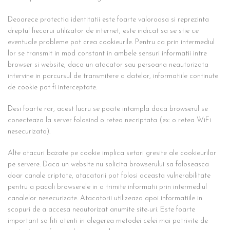
Deoarece protectia identitatii este foarte valoroasa si reprezinta
dreptul fiecarui utilizator de internet, este indicat sa se stie ce
eventuale probleme pot crea cookieurile. Pentru ca prin intermediul
lor se transmit in mod constant in ambele sensuri informatii intre
browser si website, daca un atacator sau persoana neautorizata
intervine in parcursul de transmitere a datelor, informatiile continute
de cookie pot fi interceptate.
Desi foarte rar, acest lucru se poate intampla daca browserul se
conecteaza la server folosind o retea necriptata (ex: o retea WiFi
nesecurizata).
Alte atacuri bazate pe cookie implica setari gresite ale cookieurilor
pe servere. Daca un website nu solicita browserului sa foloseasca
doar canale criptate, atacatorii pot folosi aceasta vulnerabilitate
pentru a pacali browserele in a trimite informatii prin intermediul
canalelor nesecurizate. Atacatorii utilizeaza apoi informatiile in
scopuri de a accesa neautorizat anumite site-uri. Este foarte
important sa fiti atenti in alegerea metodei celei mai potrivite de